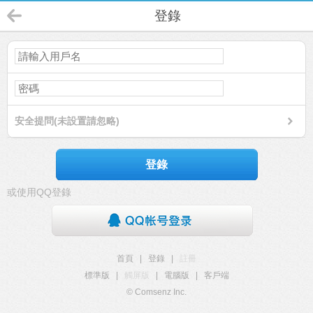
登錄
安全提問(未設置請忽略)
登錄
或使用QQ登錄
首頁
|
登錄
|
註冊
標準版
|
觸屏版
|
電腦版
|
客戶端
© Comsenz Inc.