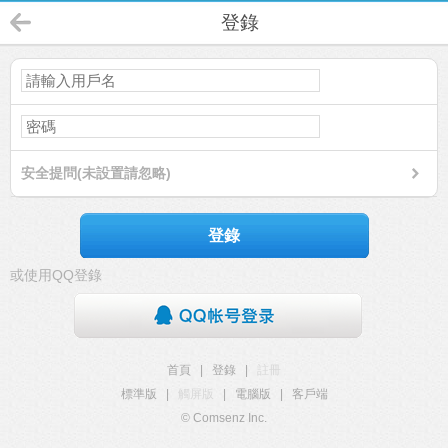
登錄
安全提問(未設置請忽略)
登錄
或使用QQ登錄
首頁
|
登錄
|
註冊
標準版
|
觸屏版
|
電腦版
|
客戶端
© Comsenz Inc.