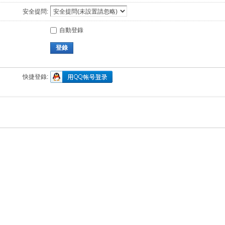
安全提問:
自動登錄
登錄
快捷登錄: