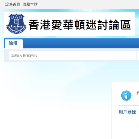
設為首頁
收藏本站
論壇
用戶登錄