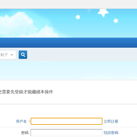
帖子
搜
索
您需要先登錄才能繼續本操作
用戶名
立即註冊
密碼:
找回密碼