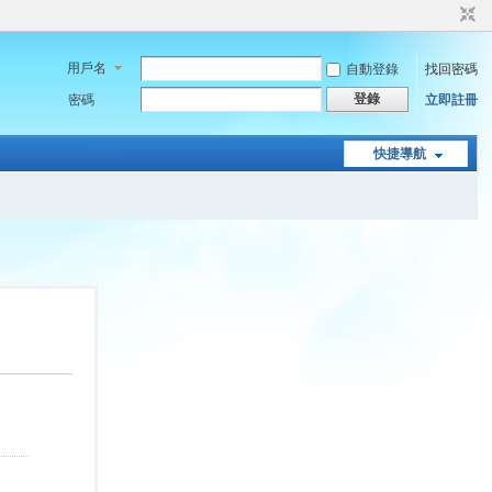
用戶名
自動登錄
找回密碼
登錄
密碼
立即註冊
快捷導航