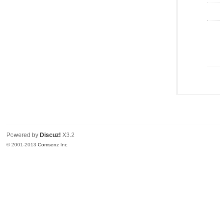
Powered by
Discuz!
X3.2
© 2001-2013
Comsenz Inc.