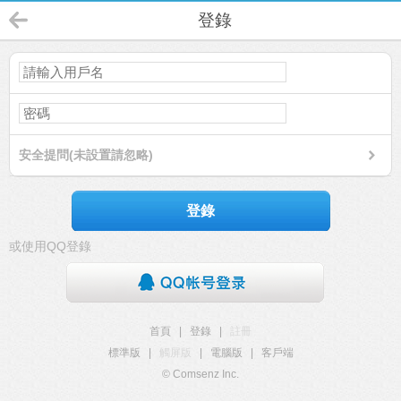
登錄
安全提問(未設置請忽略)
登錄
或使用QQ登錄
首頁
|
登錄
|
註冊
標準版
|
觸屏版
|
電腦版
|
客戶端
© Comsenz Inc.