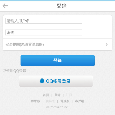
登錄
安全提問(未設置請忽略)
登錄
或使用QQ登錄
首頁
|
登錄
|
註冊
標準版
|
觸屏版
|
電腦版
|
客戶端
© Comsenz Inc.