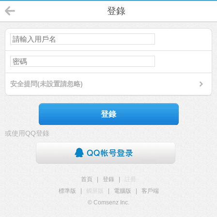
登錄
安全提問(未設置請忽略)
登錄
或使用QQ登錄
首頁
|
登錄
|
註冊
標準版
|
觸屏版
|
電腦版
|
客戶端
© Comsenz Inc.