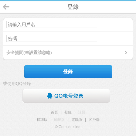
登錄
安全提問(未設置請忽略)
登錄
或使用QQ登錄
首頁
|
登錄
|
註冊
標準版
|
觸屏版
|
電腦版
|
客戶端
© Comsenz Inc.