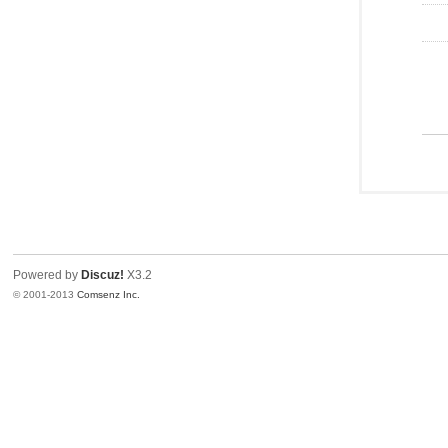
Powered by
Discuz!
X3.2
© 2001-2013
Comsenz Inc.