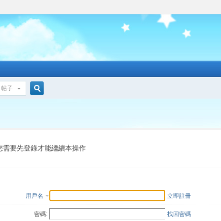
帖子
搜
索
您需要先登錄才能繼續本操作
用戶名
立即註冊
密碼:
找回密碼