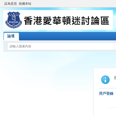
設為首頁
收藏本站
論壇
用戶登錄