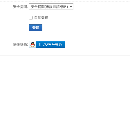
安全提問:
自動登錄
登錄
快捷登錄: