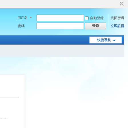
用戶名
自動登錄
找回密碼
登錄
密碼
立即註冊
快捷導航