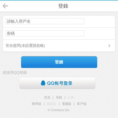
登錄
安全提問(未設置請忽略)
登錄
或使用QQ登錄
首頁
|
登錄
|
註冊
標準版
|
觸屏版
|
電腦版
|
客戶端
© Comsenz Inc.