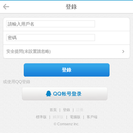
登錄
安全提問(未設置請忽略)
登錄
或使用QQ登錄
首頁
|
登錄
|
註冊
標準版
|
觸屏版
|
電腦版
|
客戶端
© Comsenz Inc.