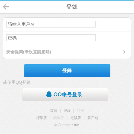
登錄
安全提問(未設置請忽略)
登錄
或使用QQ登錄
首頁
|
登錄
|
註冊
標準版
|
觸屏版
|
電腦版
|
客戶端
© Comsenz Inc.