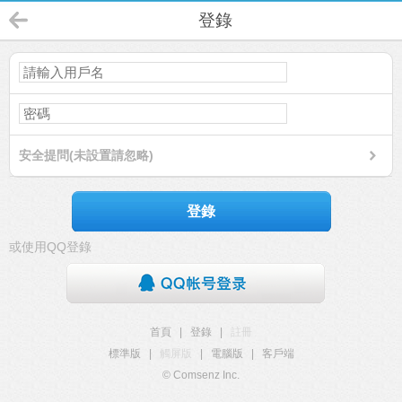
登錄
安全提問(未設置請忽略)
登錄
或使用QQ登錄
首頁
|
登錄
|
註冊
標準版
|
觸屏版
|
電腦版
|
客戶端
© Comsenz Inc.