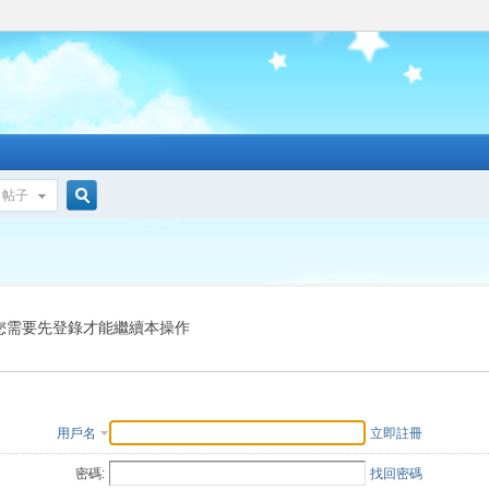
帖子
搜
索
您需要先登錄才能繼續本操作
用戶名
立即註冊
密碼:
找回密碼