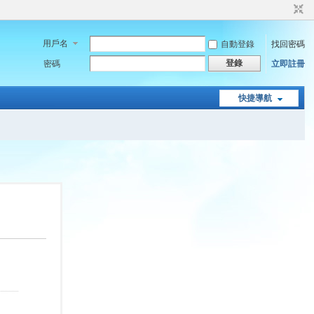
用戶名
自動登錄
找回密碼
登錄
密碼
立即註冊
快捷導航