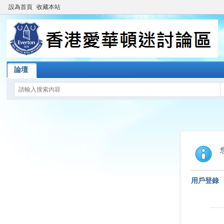
設為首頁
收藏本站
論壇
用戶登錄