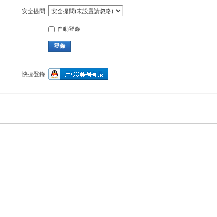
安全提問:
自動登錄
登錄
快捷登錄: