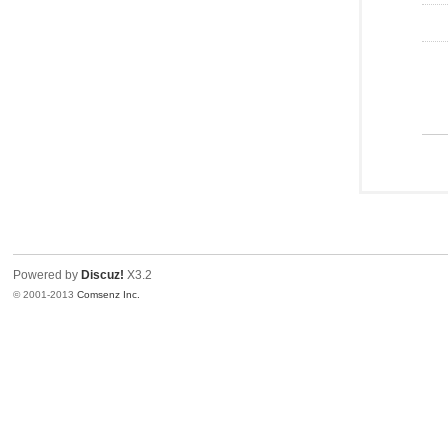
Powered by
Discuz!
X3.2
© 2001-2013
Comsenz Inc.