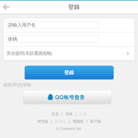
登錄
安全提問(未設置請忽略)
登錄
或使用QQ登錄
首頁
|
登錄
|
註冊
標準版
|
觸屏版
|
電腦版
|
客戶端
© Comsenz Inc.