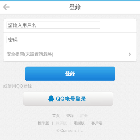
登錄
安全提問(未設置請忽略)
登錄
或使用QQ登錄
首頁
|
登錄
|
註冊
標準版
|
觸屏版
|
電腦版
|
客戶端
© Comsenz Inc.