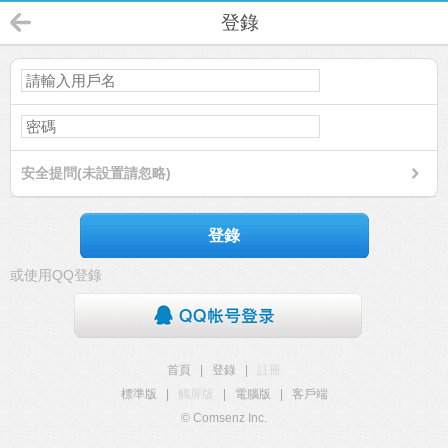
登錄
安全提問(未設置請忽略)
登錄
或使用QQ登錄
首頁
|
登錄
|
註冊
標準版
|
觸屏版
|
電腦版
|
客戶端
© Comsenz Inc.