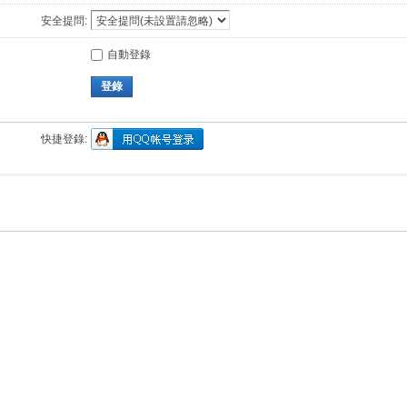
安全提問:
自動登錄
登錄
快捷登錄: