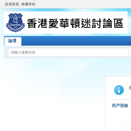
設為首頁
收藏本站
論壇
用戶登錄