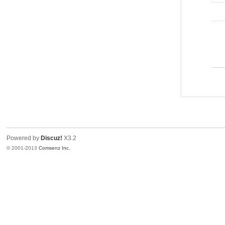
Powered by
Discuz!
X3.2
© 2001-2013
Comsenz Inc.