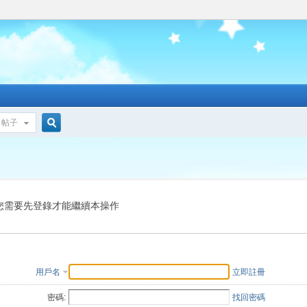
帖子
搜
索
您需要先登錄才能繼續本操作
用戶名
立即註冊
密碼:
找回密碼