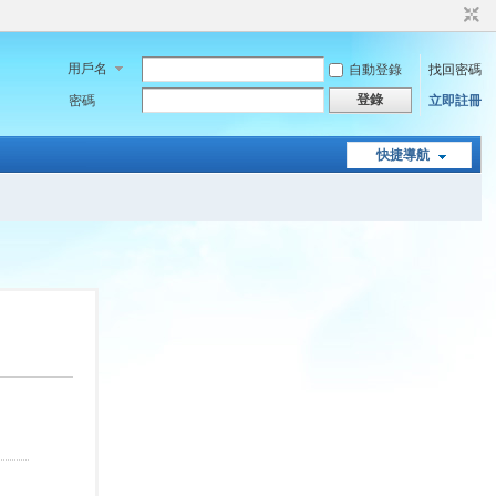
用戶名
自動登錄
找回密碼
登錄
密碼
立即註冊
快捷導航