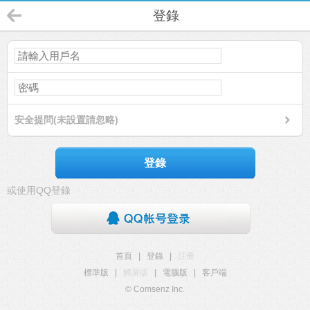
登錄
安全提問(未設置請忽略)
登錄
或使用QQ登錄
首頁
|
登錄
|
註冊
標準版
|
觸屏版
|
電腦版
|
客戶端
© Comsenz Inc.