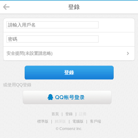
登錄
安全提問(未設置請忽略)
登錄
或使用QQ登錄
首頁
|
登錄
|
註冊
標準版
|
觸屏版
|
電腦版
|
客戶端
© Comsenz Inc.