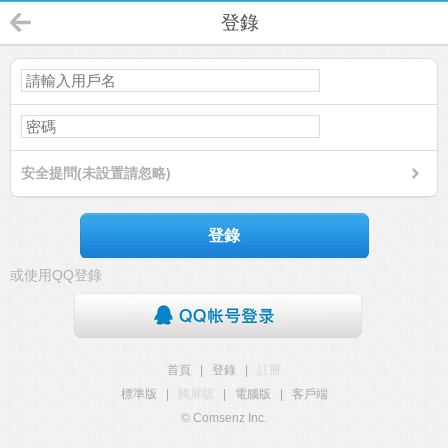
登錄
安全提問(未設置請忽略)
登錄
或使用QQ登錄
首頁
|
登錄
|
註冊
標準版
|
觸屏版
|
電腦版
|
客戶端
© Comsenz Inc.