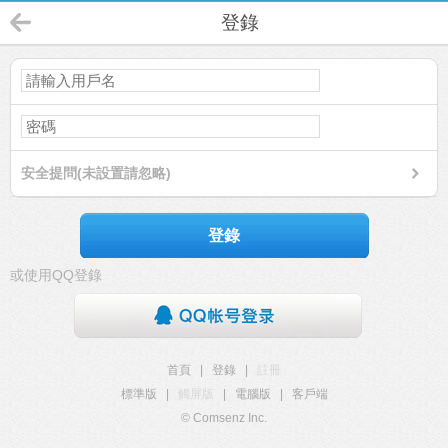
登錄
安全提問(未設置請忽略)
登錄
或使用QQ登錄
首頁
|
登錄
|
註冊
標準版
|
觸屏版
|
電腦版
|
客戶端
© Comsenz Inc.