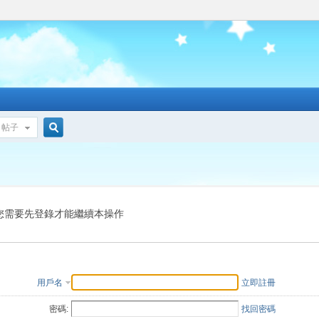
帖子
搜
索
您需要先登錄才能繼續本操作
用戶名
立即註冊
密碼:
找回密碼