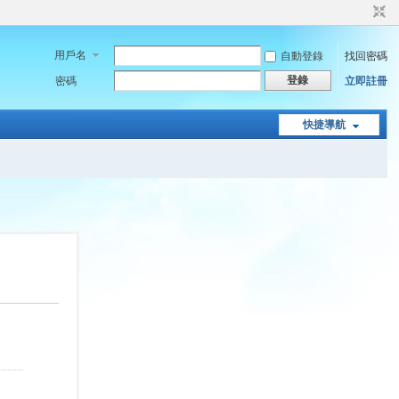
用戶名
自動登錄
找回密碼
登錄
密碼
立即註冊
快捷導航