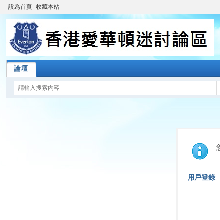
設為首頁
收藏本站
論壇
用戶登錄