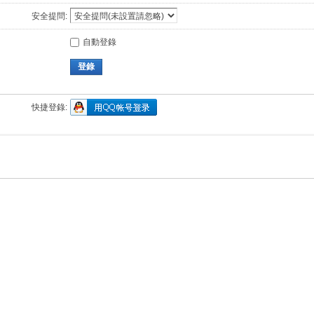
安全提問:
自動登錄
登錄
快捷登錄: