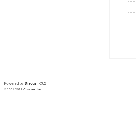
Powered by
Discuz!
X3.2
© 2001-2013
Comsenz Inc.