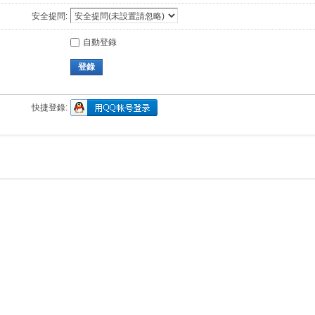
安全提問:
自動登錄
登錄
快捷登錄: