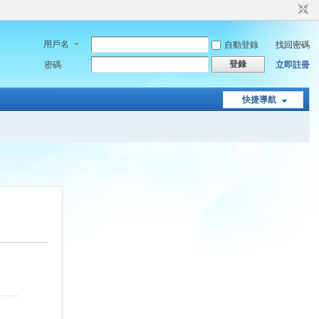
用戶名
自動登錄
找回密碼
登錄
密碼
立即註冊
快捷導航