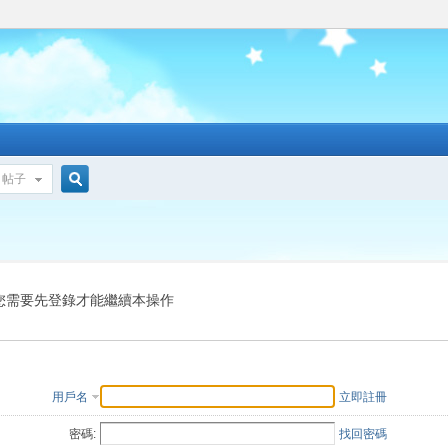
帖子
搜
索
您需要先登錄才能繼續本操作
用戶名
立即註冊
密碼:
找回密碼