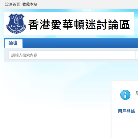
設為首頁
收藏本站
論壇
用戶登錄