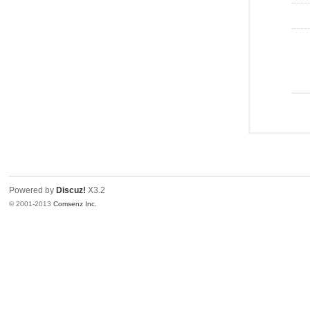
Powered by
Discuz!
X3.2
© 2001-2013
Comsenz Inc.