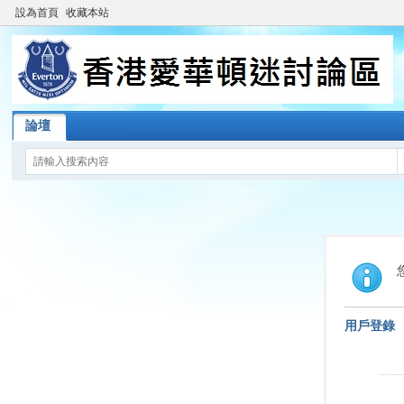
設為首頁
收藏本站
論壇
用戶登錄