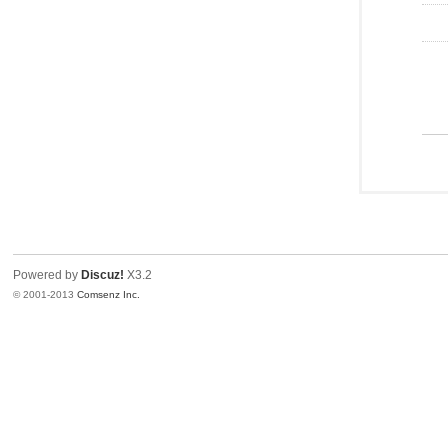
Powered by
Discuz!
X3.2
© 2001-2013
Comsenz Inc.