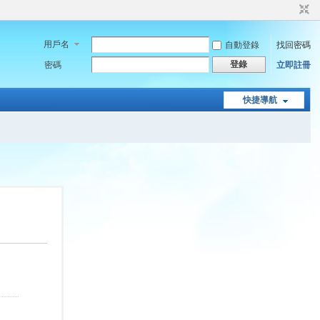
用戶名
自動登錄
找回密碼
登錄
密碼
立即註冊
快捷導航