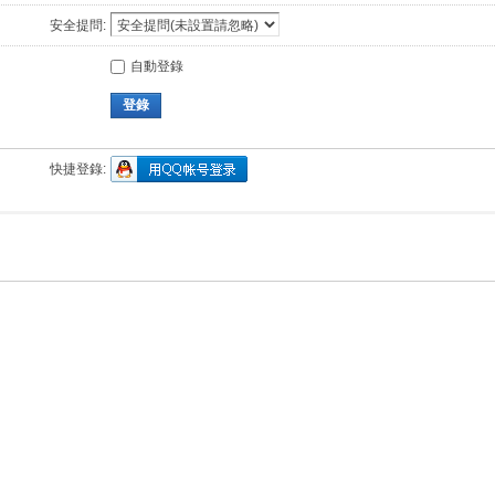
安全提問:
自動登錄
登錄
快捷登錄: