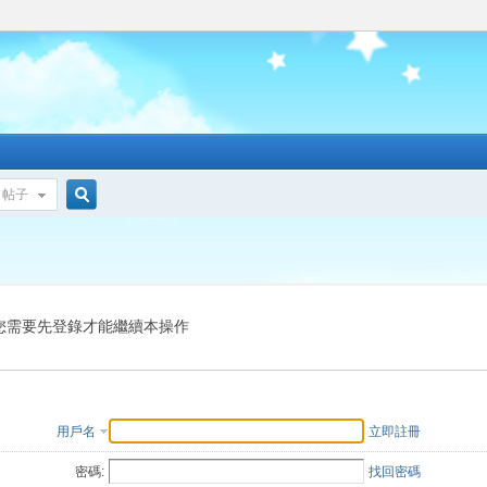
帖子
搜
索
您需要先登錄才能繼續本操作
用戶名
立即註冊
密碼:
找回密碼