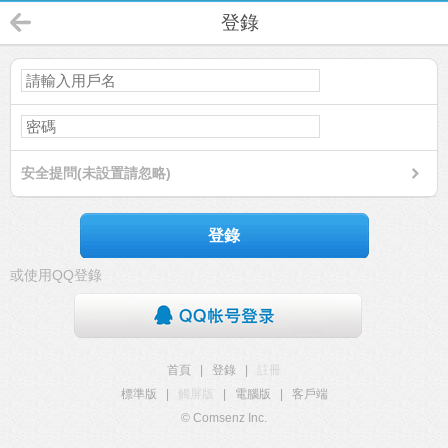
登錄
安全提問(未設置請忽略)
登錄
或使用QQ登錄
首頁
|
登錄
|
註冊
標準版
|
觸屏版
|
電腦版
|
客戶端
© Comsenz Inc.