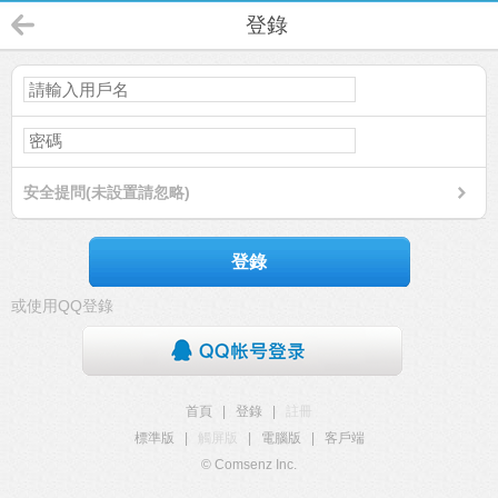
登錄
安全提問(未設置請忽略)
登錄
或使用QQ登錄
首頁
|
登錄
|
註冊
標準版
|
觸屏版
|
電腦版
|
客戶端
© Comsenz Inc.