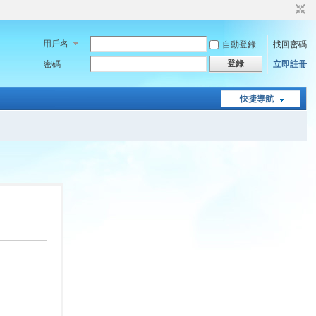
用戶名
自動登錄
找回密碼
登錄
密碼
立即註冊
快捷導航