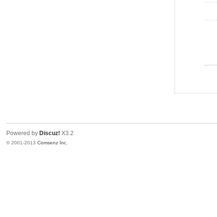
Powered by
Discuz!
X3.2
© 2001-2013
Comsenz Inc.