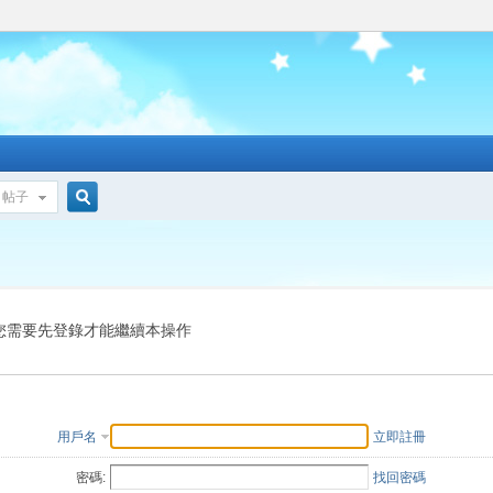
帖子
搜
索
您需要先登錄才能繼續本操作
用戶名
立即註冊
密碼:
找回密碼