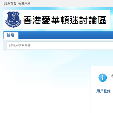
設為首頁
收藏本站
論壇
用戶登錄