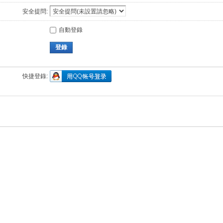
安全提問:
自動登錄
登錄
快捷登錄: