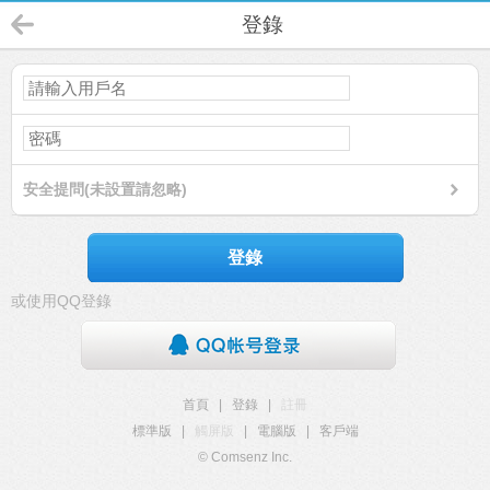
登錄
安全提問(未設置請忽略)
登錄
或使用QQ登錄
首頁
|
登錄
|
註冊
標準版
|
觸屏版
|
電腦版
|
客戶端
© Comsenz Inc.