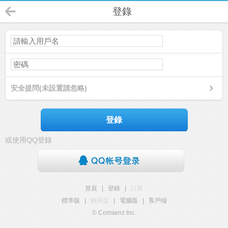
登錄
安全提問(未設置請忽略)
登錄
或使用QQ登錄
首頁
|
登錄
|
註冊
標準版
|
觸屏版
|
電腦版
|
客戶端
© Comsenz Inc.