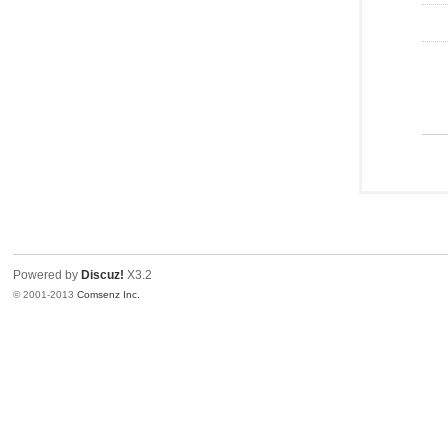
Powered by
Discuz!
X3.2
© 2001-2013
Comsenz Inc.