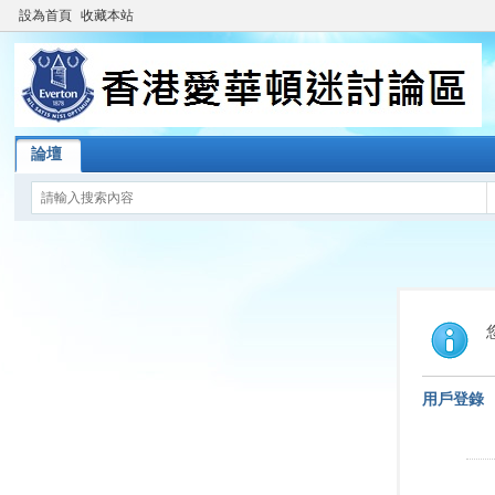
設為首頁
收藏本站
論壇
用戶登錄