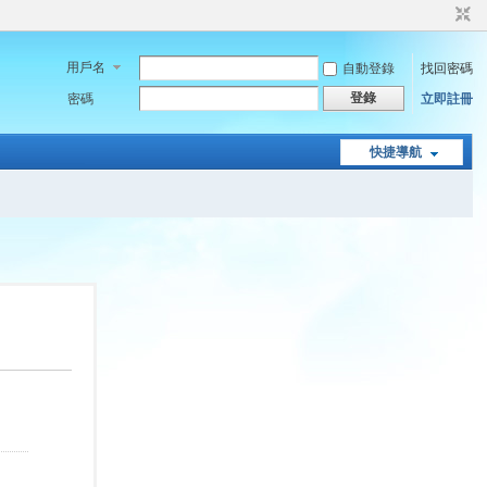
用戶名
自動登錄
找回密碼
登錄
密碼
立即註冊
快捷導航