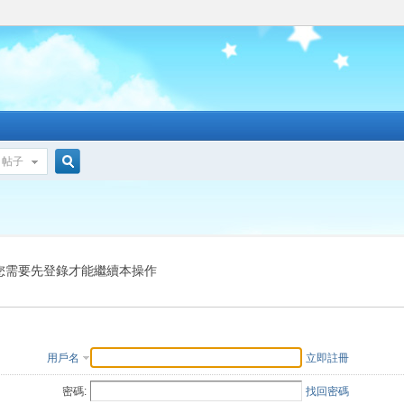
帖子
搜
索
您需要先登錄才能繼續本操作
用戶名
立即註冊
密碼:
找回密碼