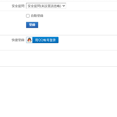
安全提問:
自動登錄
登錄
快捷登錄: