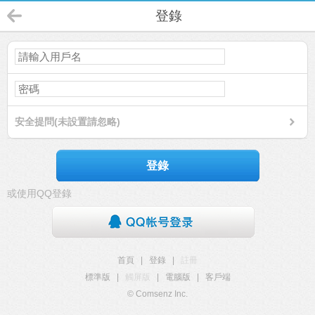
登錄
安全提問(未設置請忽略)
登錄
或使用QQ登錄
首頁
|
登錄
|
註冊
標準版
|
觸屏版
|
電腦版
|
客戶端
© Comsenz Inc.