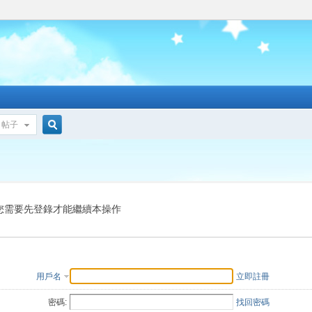
帖子
搜
索
您需要先登錄才能繼續本操作
用戶名
立即註冊
密碼:
找回密碼