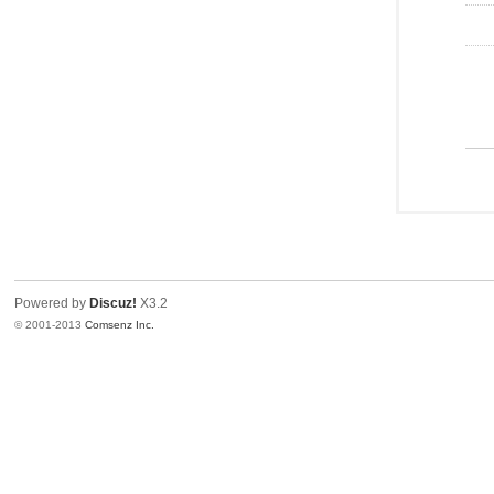
Powered by
Discuz!
X3.2
© 2001-2013
Comsenz Inc.