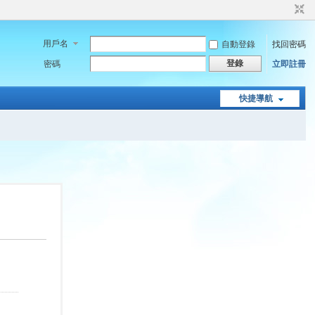
用戶名
自動登錄
找回密碼
登錄
密碼
立即註冊
快捷導航