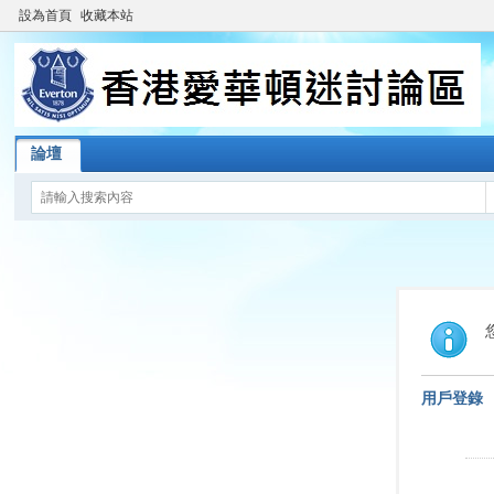
設為首頁
收藏本站
論壇
用戶登錄