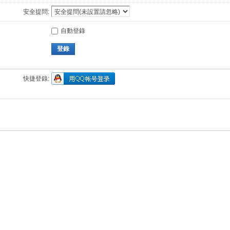
安全提問:
自動登錄
登錄
快捷登錄: