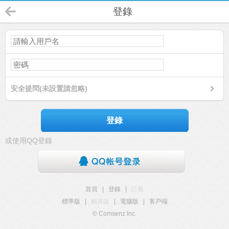
登錄
安全提問(未設置請忽略)
登錄
或使用QQ登錄
首頁
|
登錄
|
註冊
標準版
|
觸屏版
|
電腦版
|
客戶端
© Comsenz Inc.