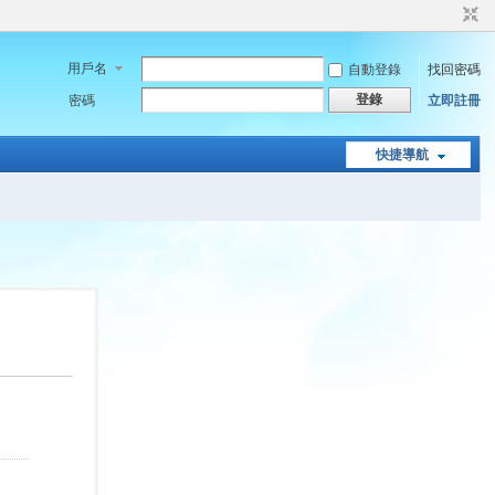
用戶名
自動登錄
找回密碼
登錄
密碼
立即註冊
快捷導航