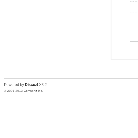
Powered by
Discuz!
X3.2
© 2001-2013
Comsenz Inc.