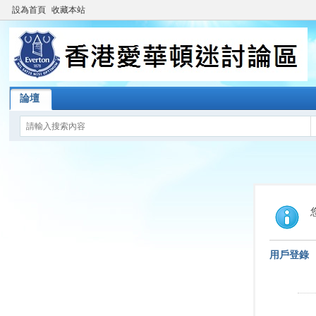
設為首頁
收藏本站
論壇
用戶登錄