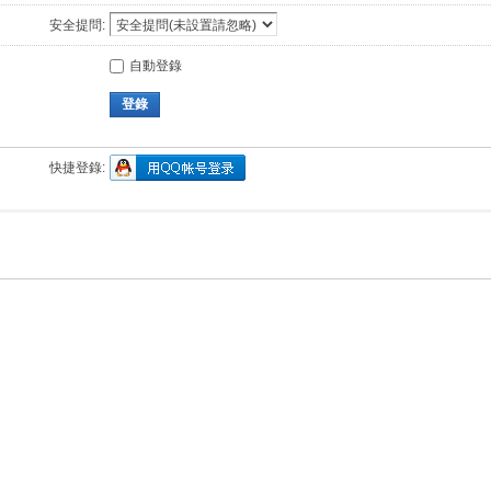
安全提問:
自動登錄
登錄
快捷登錄: