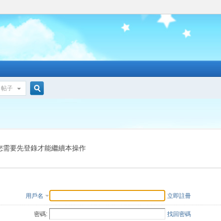
帖子
搜
索
您需要先登錄才能繼續本操作
用戶名
立即註冊
密碼:
找回密碼