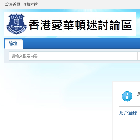
設為首頁
收藏本站
論壇
用戶登錄