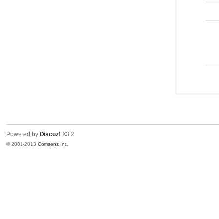
Powered by
Discuz!
X3.2
© 2001-2013
Comsenz Inc.