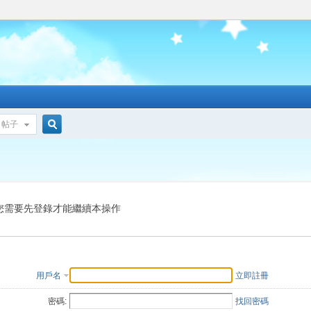
帖子
搜
索
您需要先登錄才能繼續本操作
用戶名
立即註冊
密碼:
找回密碼