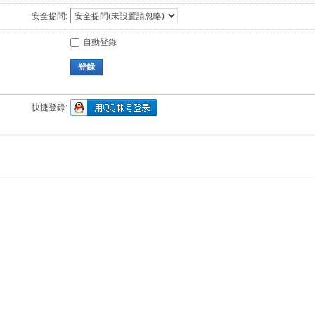
安全提問:
自動登錄
登錄
快捷登錄: