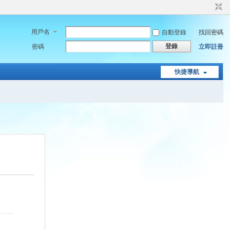
用戶名
自動登錄
找回密碼
登錄
密碼
立即註冊
快捷導航