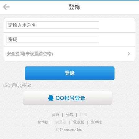
登錄
安全提問(未設置請忽略)
登錄
或使用QQ登錄
首頁
|
登錄
|
註冊
標準版
|
觸屏版
|
電腦版
|
客戶端
© Comsenz Inc.