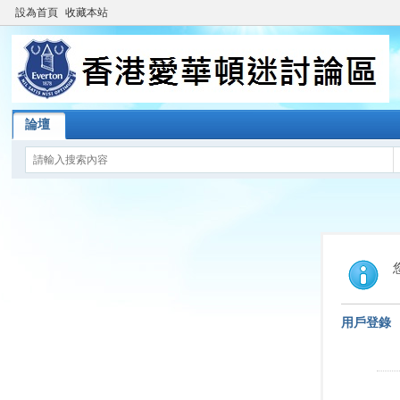
設為首頁
收藏本站
論壇
用戶登錄