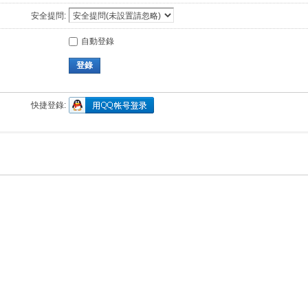
安全提問:
自動登錄
登錄
快捷登錄: