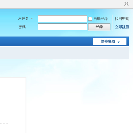
用戶名
自動登錄
找回密碼
登錄
密碼
立即註冊
快捷導航