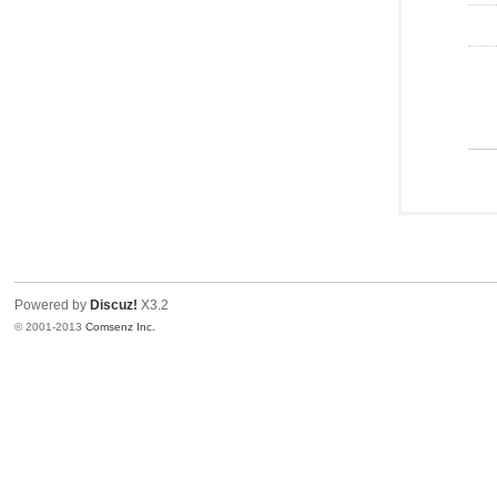
Powered by
Discuz!
X3.2
© 2001-2013
Comsenz Inc.