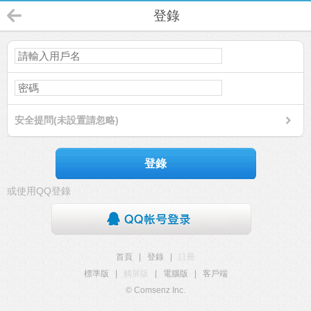
登錄
安全提問(未設置請忽略)
登錄
或使用QQ登錄
首頁
|
登錄
|
註冊
標準版
|
觸屏版
|
電腦版
|
客戶端
© Comsenz Inc.