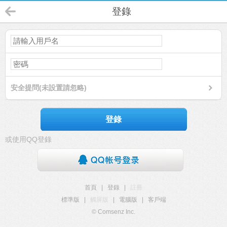
登錄
安全提問(未設置請忽略)
登錄
或使用QQ登錄
首頁
|
登錄
|
註冊
標準版
|
觸屏版
|
電腦版
|
客戶端
© Comsenz Inc.