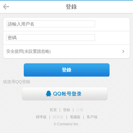
登錄
安全提問(未設置請忽略)
登錄
或使用QQ登錄
首頁
|
登錄
|
註冊
標準版
|
觸屏版
|
電腦版
|
客戶端
© Comsenz Inc.