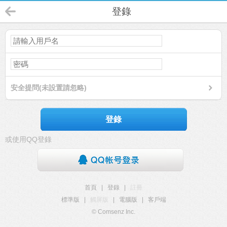
登錄
安全提問(未設置請忽略)
登錄
或使用QQ登錄
首頁
|
登錄
|
註冊
標準版
|
觸屏版
|
電腦版
|
客戶端
© Comsenz Inc.