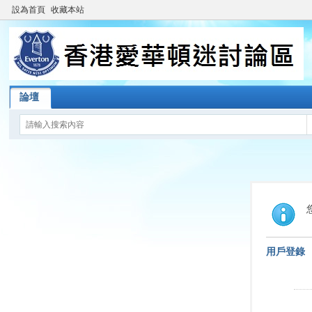
設為首頁
收藏本站
論壇
用戶登錄