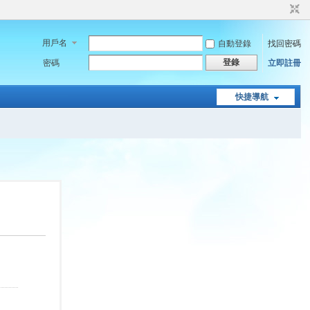
用戶名
自動登錄
找回密碼
登錄
密碼
立即註冊
快捷導航