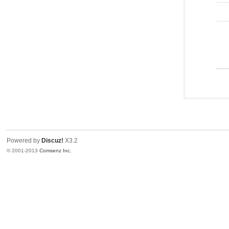
Powered by
Discuz!
X3.2
© 2001-2013
Comsenz Inc.