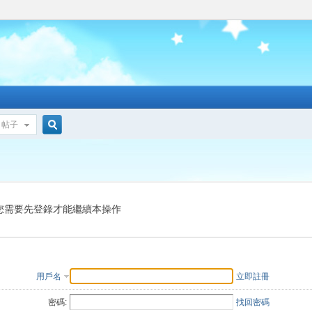
帖子
搜
索
您需要先登錄才能繼續本操作
用戶名
立即註冊
密碼:
找回密碼