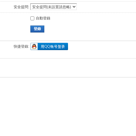
安全提問:
自動登錄
登錄
快捷登錄: