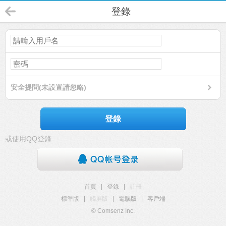
登錄
安全提問(未設置請忽略)
登錄
或使用QQ登錄
首頁
|
登錄
|
註冊
標準版
|
觸屏版
|
電腦版
|
客戶端
© Comsenz Inc.