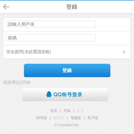
登錄
安全提問(未設置請忽略)
登錄
或使用QQ登錄
首頁
|
登錄
|
註冊
標準版
|
觸屏版
|
電腦版
|
客戶端
© Comsenz Inc.