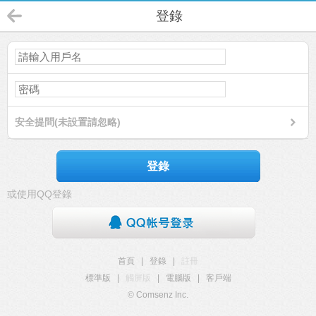
登錄
安全提問(未設置請忽略)
登錄
或使用QQ登錄
首頁
|
登錄
|
註冊
標準版
|
觸屏版
|
電腦版
|
客戶端
© Comsenz Inc.