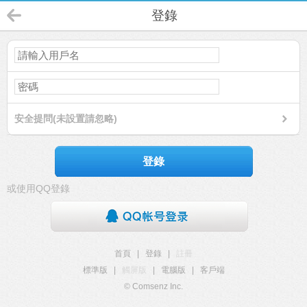
登錄
安全提問(未設置請忽略)
登錄
或使用QQ登錄
首頁
|
登錄
|
註冊
標準版
|
觸屏版
|
電腦版
|
客戶端
© Comsenz Inc.