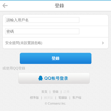
登錄
安全提問(未設置請忽略)
登錄
或使用QQ登錄
首頁
|
登錄
|
註冊
標準版
|
觸屏版
|
電腦版
|
客戶端
© Comsenz Inc.