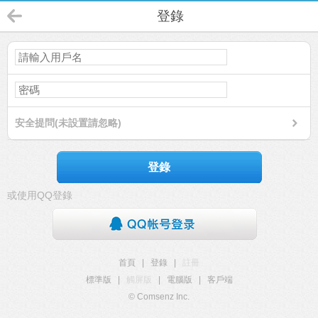
登錄
安全提問(未設置請忽略)
登錄
或使用QQ登錄
首頁
|
登錄
|
註冊
標準版
|
觸屏版
|
電腦版
|
客戶端
© Comsenz Inc.