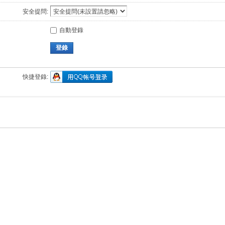
安全提問:
自動登錄
登錄
快捷登錄: