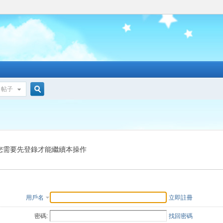
帖子
搜
索
您需要先登錄才能繼續本操作
用戶名
立即註冊
密碼:
找回密碼