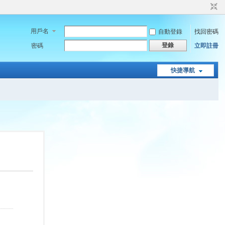
用戶名
自動登錄
找回密碼
登錄
密碼
立即註冊
快捷導航