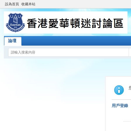
設為首頁
收藏本站
論壇
用戶登錄