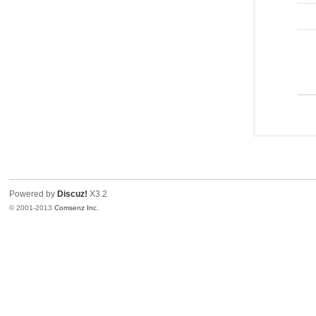
Powered by
Discuz!
X3.2
© 2001-2013
Comsenz Inc.