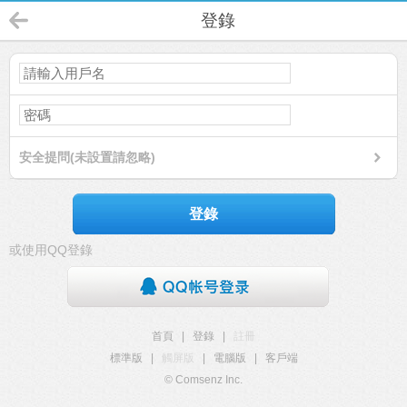
登錄
安全提問(未設置請忽略)
登錄
或使用QQ登錄
首頁
|
登錄
|
註冊
標準版
|
觸屏版
|
電腦版
|
客戶端
© Comsenz Inc.